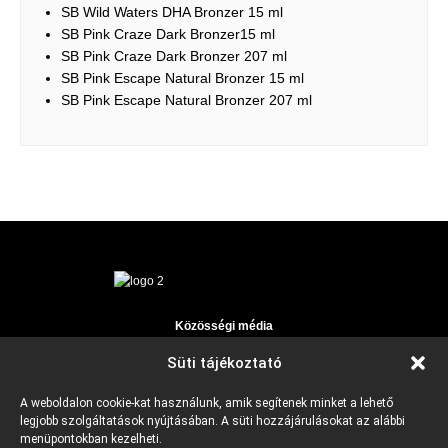
SB Wild Waters DHA Bronzer 15 ml
SB Pink Craze Dark Bronzer15 ml
SB Pink Craze Dark Bronzer 207 ml
SB Pink Escape Natural Bronzer 15 ml
SB Pink Escape Natural Bronzer 207 ml
Közösségi média
Facebook
Süti tájékoztató
Instagram
E-mail
Telefonszám
A weboldalon cookie-kat használunk, amik segítenek minket a lehető
fenyirany@fenyirany.hu
+36309457608
legjobb szolgáltatások nyújtásában. A süti hozzájárulásokat az alábbi
menüpontokban kezelheti.