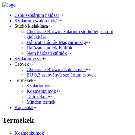
Csokiszolárium hálózat
+
·
Szolárium szalon nyitás
+
·
Stúdió kialakítása
+
·
Chocolate Brown szolárium stúdió teljes körű
kialakítása
+
·
Hálózati stúdiók Magyarország
+
·
Hálózati stúdiók Külföld
+
·
Nem hálózati stúdiók
+
·
Szoláriumozás
+
·
Csövek
+
·
Chocolate Brown Csokicsövek
+
·
EU 0,3 szabványú szolárium csövek
+
·
Termékek
+
·
Szoláriumok
+
·
Kozmetikumok
+
·
Tartozékok
+
·
Minden termék
+
·
Kapcsolat
+
·
Termékek
Kozmetikumok