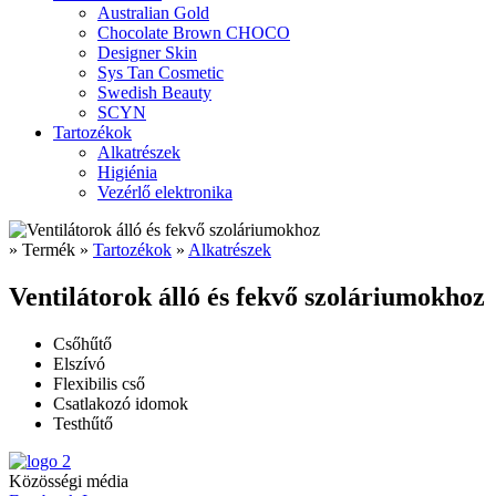
Australian Gold
Chocolate Brown CHOCO
Designer Skin
Sys Tan Cosmetic
Swedish Beauty
SCYN
Tartozékok
Alkatrészek
Higiénia
Vezérlő elektronika
» Termék »
Tartozékok
»
Alkatrészek
Ventilátorok álló és fekvő szoláriumokhoz
Csőhűtő
Elszívó
Flexibilis cső
Csatlakozó idomok
Testhűtő
Közösségi média