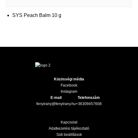
SYS Peach Balm 10 g
Közösségi média
Facebook
Instagram
E-mail
Telefonszám
fenyirany@fenyirany.hu
+36309457608
Kapcsolat
Adatkezelési tájékoztató
Süti beállítások