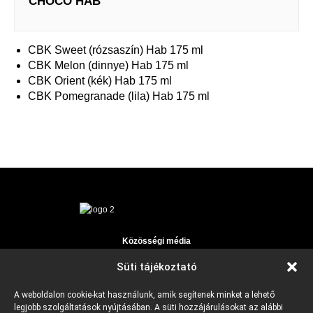
CHOCO HAB
CBK Sweet (rózsaszín) Hab 175 ml
CBK Melon (dinnye) Hab 175 ml
CBK Orient (kék) Hab 175 ml
CBK Pomegranade (lila) Hab 175 ml
Közösségi média
Facebook
Süti tájékoztató
Instagram
E-mail
Telefonszám
A weboldalon cookie-kat használunk, amik segítenek minket a lehető
fenyirany@fenyirany.hu
+36309457608
legjobb szolgáltatások nyújtásában. A süti hozzájárulásokat az alábbi