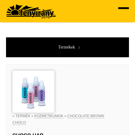
Termékek
» TERMÉK »
KOZMETIKUMOK
»
CHOCOLATE BROWN
CHOCO